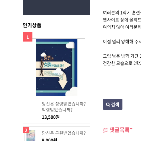
여러분의 1학기 훈
웹사이트 상에 올려
인기상품
여의치 않아 여러분께
1
이점 널리 양해해 주
그럼 남은 방학 기간
건강한 모습으로 2학
당신은 성령받았습니까?
검색
악령받았습니꺼?
13,500원
댓글목록
2
당신은 구원받았습니까?
9,000원