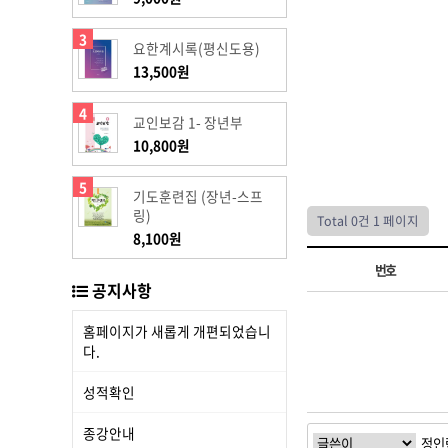
3
요한계시록(평신도용)
13,500원
4
교인보감 1- 장년부
10,800원
5
기도훈련집 (장년-스프
링)
Total 0건
1 페이지
8,100원
번호
공지사항
홈페이지가 새롭게 개편되었습니
다.
성적확인
종강안내