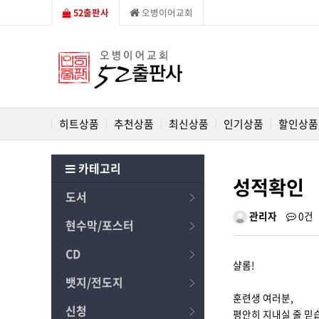
52출판사
오병이어교회
히트상품
추천상품
최신상품
인기상품
할인상품
카테고리
성적확인
도서
관리자
0건
현수막/포스터
CD
샬롬!
뱃지/전도지
훈련생 여러분,
신청
평안히 지내실 줄 믿