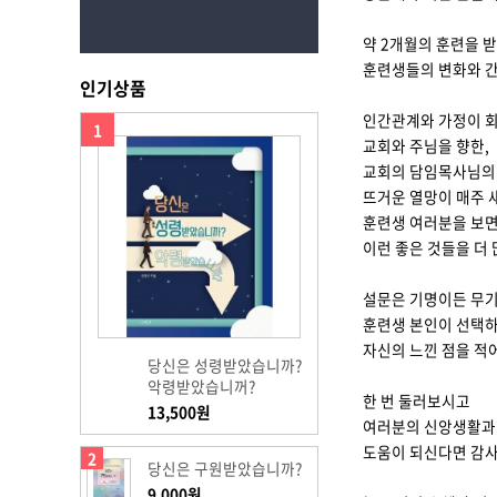
약 2개월의 훈련을 
훈련생들의 변화와 
인기상품
인간관계와 가정이 
1
교회와 주님을 향한,
교회의 담임목사님의
뜨거운 열망이 매주 
훈련생 여러분을 보
이런 좋은 것들을 더
설문은 기명이든 무
훈련생 본인이 선택
자신의 느낀 점을 적
당신은 성령받았습니까?
악령받았습니꺼?
한 번 둘러보시고
13,500원
여러분의 신앙생활과
도움이 되신다면 감
2
당신은 구원받았습니까?
9,000원