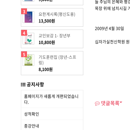
늘 주님의 은혜와 평
목장 위에 넘치시길 
3
요한계시록(평신도용)
13,500원
2009년 4월 30일
4
교인보감 1- 장년부
십자가실천신학원 원
10,800원
5
기도훈련집 (장년-스프
링)
8,100원
공지사항
홈페이지가 새롭게 개편되었습니
다.
댓글목록
성적확인
종강안내