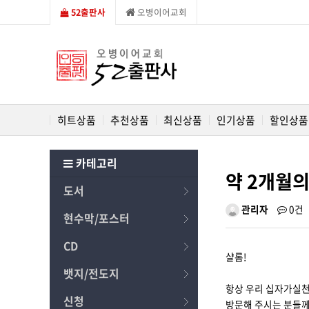
52출판사
오병이어교회
히트상품
추천상품
최신상품
인기상품
할인상품
카테고리
약 2개월의
도서
관리자
0건
현수막/포스터
CD
샬롬!
뱃지/전도지
항상 우리 십자가실
신청
방문해 주시는 분들께