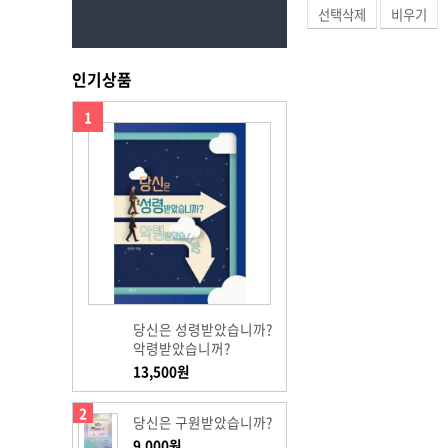
선택삭제
비우기
인기상품
1
당신은 성령받았습니까?
악령받았습니꺼?
13,500원
2
당신은 구원받았습니까?
9,000원