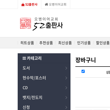
52출판사
오병이어교회
히트상품
추천상품
최신상품
인기상품
할인상품
카테고리
장바구니
도서
상
현수막/포스터
CD
뱃지/전도지
신청