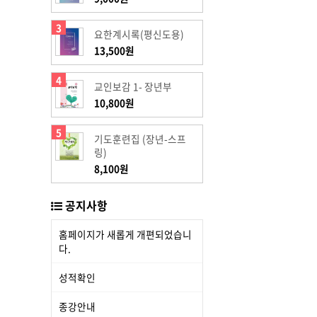
3
요한계시록(평신도용)
13,500원
4
교인보감 1- 장년부
10,800원
5
기도훈련집 (장년-스프
링)
8,100원
공지사항
홈페이지가 새롭게 개편되었습니
다.
성적확인
종강안내