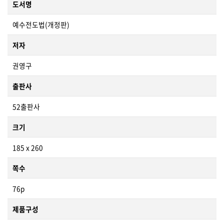
도서명
예수전도법(개정판)
저자
권영구
출판사
52출판사
크기
185 x 260
쪽수
76p
제품구성