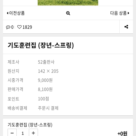
이전상품
다음 상품
0
1829
기도훈련집 (장년-스프링)
제조사
52출판사
원산지
142 × 205
시중가격
9,000원
판매가격
8,100원
100점
포인트
배송비결제
주문시 결제
기도훈련집 (장년-스프링)
+0원