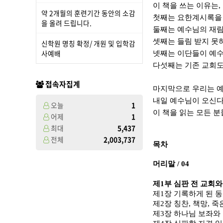
이 책을 쓰는 이유는
,
약 2개월의 훈련기간 동안의 소감
첫째는 요한계시록을
을 올려 드립니다.
둘째는 예수님의 재
셋째는 들림 받지 못
신학원 명칭 확정/ 개원 및 입학감
사예배
넷째는 이단들이 예수
다섯째는 기존 교회도
접속자집계
마지막으로 우리는 예
내일 예수님이 오신다
오늘
1
이 책을 읽는 모든 
어제
1
최대
5,437
전체
2,003,737
목차
머리말
/ 04
제
1
부 심판 전 교회와
제
1
장 기록하게 된 
제
2
장 칭찬
,
책망
,
죽
제
3
장 하나님 보좌와