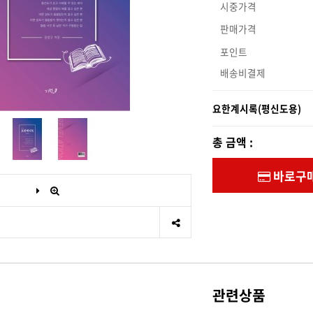
시중가격
판매가격
포인트
배송비결제
요한계시록(평신도용)
총 금액 :
바로구
관련상품