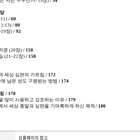
있는 자는 누구인가
? (5
장
)
/ 54
재앙
:11)
/ 60
11:13)
/ 80
~19
장
)
/ 92
무저갱
(20
장
)
/ 150
모습
(21~22
장
)
/ 158
과 세상 심판의 가르침
/ 172
땅에 남은 성도 구원받는 방법
/ 174
7
생활
/ 178
을 많이 사용하고 강조하는 이유
/ 179
께서 세상 종말과 심판을 기여록하게 하신 목적
/ 180
상품페이지 참고