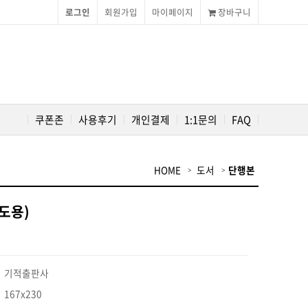
로그인
회원가입
마이페이지
장바구니
쿠폰존
사용후기
개인결제
1:1문의
FAQ
HOME
도서
단행본
도용)
기적출판사
167x230