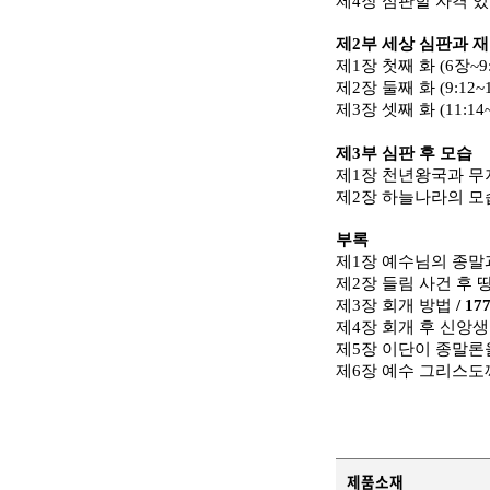
제
4
장 심판할 자격 
제
2
부 세상 심판과 
제
1
장 첫째 화
(6
장
~9
제
2
장 둘째 화
(9:12~
제
3
장 셋째 화
(11:14
제
3
부 심판 후 모습
제
1
장 천년왕국과 
제
2
장 하늘나라의 
부록
제
1
장 예수님의 종말
제
2
장 들림 사건 후 
제
3
장 회개 방법
/ 17
제
4
장 회개 후 신앙
제
5
장 이단이 종말론
제
6
장
예수 그리스도
제품소재