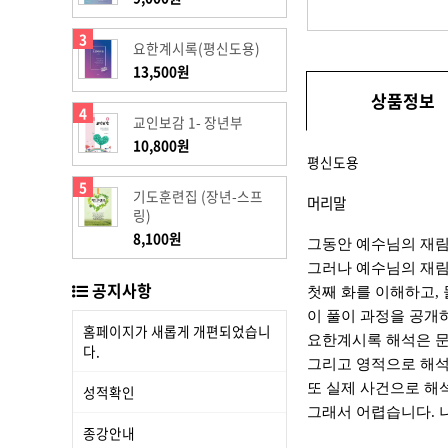
3
요한계시록(평신도용)
13,500원
상품정보
4
교인보감 1- 장년부
10,800원
평신도용
5
기도훈련집 (장년-스프
머리말
링)
8,100원
그동안 예수님의 재림
그러나 예수님의 재림
공지사항
첫째 화를 이해하고
,
이 풀이 과정을 공개
홈페이지가 새롭게 개편되었습니
요한계시록 해석은 문
다.
그리고 영적으로 해석
또 실제 사건으로 해
성적확인
그래서 어렵습니다
.
종강안내