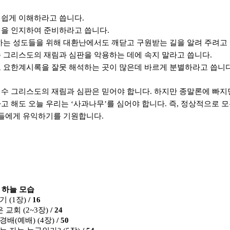
 쉽게 이해하라고 씁니다
.
림을 인지하여 준비하라고 씁니다
.
하는 성도들을 위해 대환난에서도 깨닫고 구원받는 길을 알려 주려고
 그리스도의 재림과 심판을 악용하는 데에 속지 말라고 씁니다
.
 요한계시록을 잘못 해석하는 곳이 많은데 바르게 분별하라고 씁니
수 그리스도의 재림과 심판은 믿어야 합니다
.
하지만 종말론에 빠지
고 해도 오늘 우리는
‘
사과나무
’
를 심어야 합니다
.
즉
,
정상적으로 모
분들에게 유익하기를 기원합니다
.
 하늘 모습
동기
(1
장
)
/ 16
은 교회
(2~3
장
)
/ 24
 경배
(
예배
) (4
장
)
/ 50