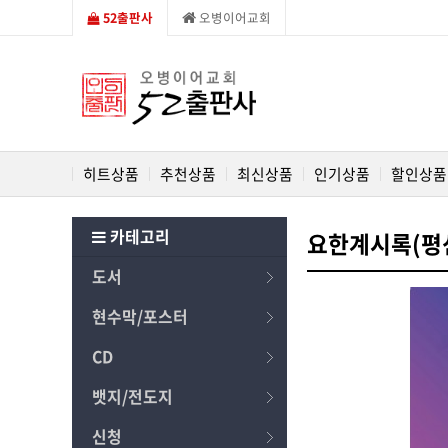
52출판사
오병이어교회
히트상품
추천상품
최신상품
인기상품
할인상품
카테고리
요한계시록(평신
도서
현수막/포스터
CD
뱃지/전도지
신청