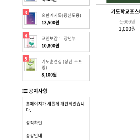
기도학교포스
3
요한계시록(평신도용)
1,000원
13,500원
1,000원
4
교인보감 1- 장년부
10,800원
5
기도훈련집 (장년-스프
링)
8,100원
공지사항
홈페이지가 새롭게 개편되었습니
다.
성적확인
종강안내