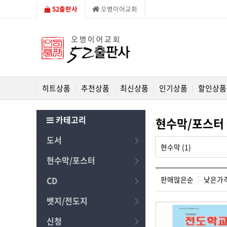
52출판사
오병이어교회
히트상품
추천상품
최신상품
인기상품
할인상품
카테고리
현수막/포스터
도서
현수막 (1)
현수막/포스터
판매많은순
낮은가
CD
뱃지/전도지
신청