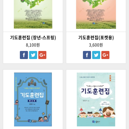
기도훈련집 (장년-스프링)
기도훈련집(포켓용)
8,100원
3,600원