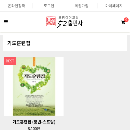
온라인강좌
로그인
회원가입
마이페이지
0
기도훈련집
BEST
기도훈련집 (장년-스프링)
8,100원